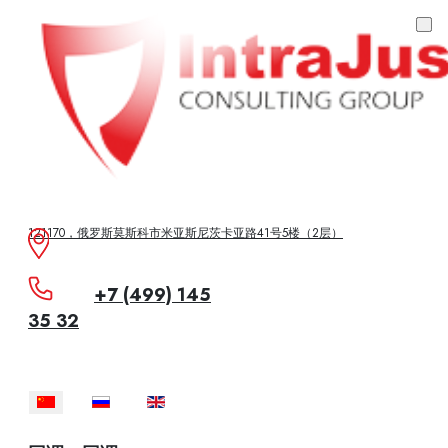
121170，俄罗斯莫斯科市米亚斯尼茨卡亚路41号5楼（2层）
+7 (499) 145
35 32