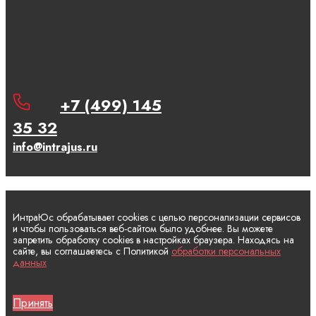
+7 (499) 145
35 32
info@intrajus.ru
ИнтраЮс обрабатывает cookies с целью персонализации сервисов
и чтобы пользоваться веб-сайтом было удобнее. Вы можете
запретить обработку cookies в настройках браузера. Находясь на
сайте, вы соглашаетесь с Политикой
обработки персональных
данных
Принять