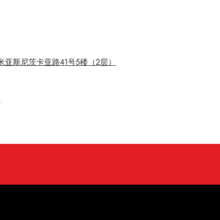
市米亚斯尼茨卡亚路41号5楼（2层）
5