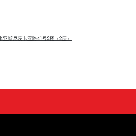
市米亚斯尼茨卡亚路41号5楼（2层）
5