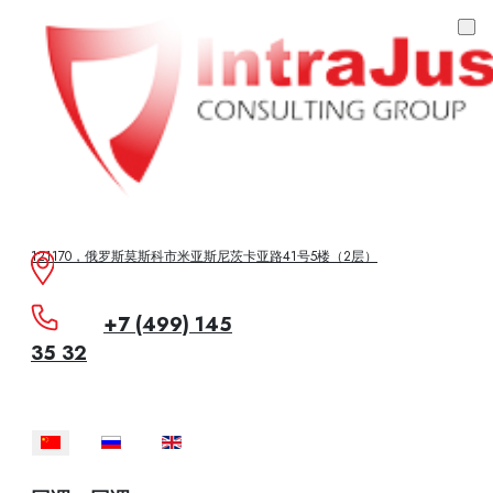
121170，俄罗斯莫斯科市米亚斯尼茨卡亚路41号5楼（2层）
+7 (499) 145
35 32