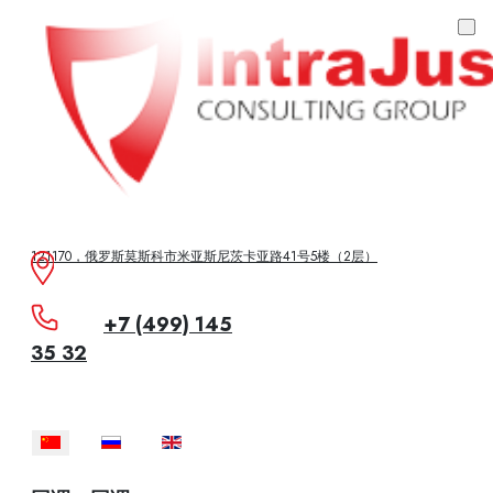
121170，俄罗斯莫斯科市米亚斯尼茨卡亚路41号5楼（2层）
+7 (499) 145
35 32