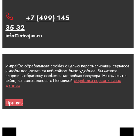
+7 (499) 145
35 32
info@intrajus.ru
ИнтраЮс обрабатывает cookies с целью персонализации сервисов
и чтобы пользоваться веб-сайтом было удобнее. Вы можете
запретить обработку cookies в настройках браузера. Находясь на
сайте, вы соглашаетесь с Политикой
обработки персональных
данных
Принять